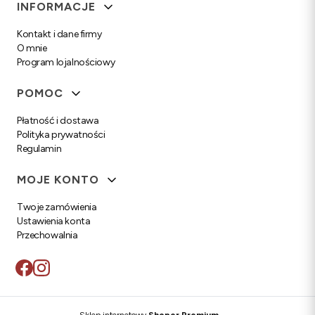
Linki w stopce
INFORMACJE
Kontakt i dane firmy
O mnie
Program lojalnościowy
POMOC
Płatność i dostawa
Polityka prywatności
Regulamin
MOJE KONTO
Twoje zamówienia
Ustawienia konta
Przechowalnia