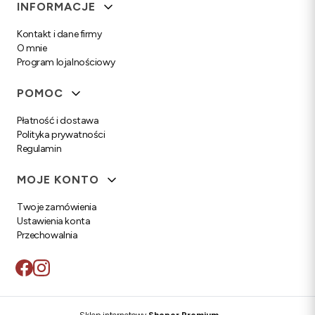
Linki w stopce
INFORMACJE
Kontakt i dane firmy
O mnie
Program lojalnościowy
POMOC
Płatność i dostawa
Polityka prywatności
Regulamin
MOJE KONTO
Twoje zamówienia
Ustawienia konta
Przechowalnia