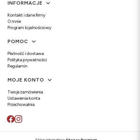
Linki w stopce
INFORMACJE
Kontakt i dane firmy
O mnie
Program lojalnościowy
POMOC
Płatność i dostawa
Polityka prywatności
Regulamin
MOJE KONTO
Twoje zamówienia
Ustawienia konta
Przechowalnia