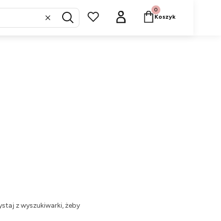
Produkty w koszyku: 
Koszyk
Wyczyść
Szukaj
staj z wyszukiwarki, żeby