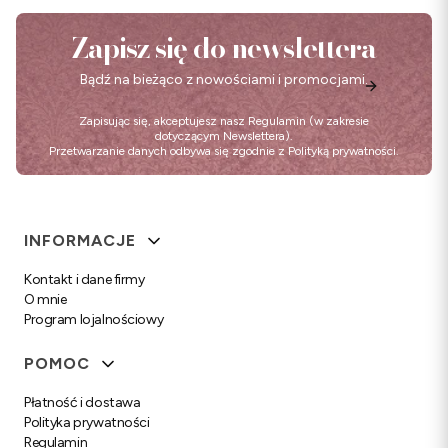
Zapisz się do newslettera
Bądź na bieżąco z nowościami i promocjami.
Zapisując się, akceptujesz nasz
Regulamin
(w zakresie
dotyczącym Newslettera).
Przetwarzanie danych odbywa się zgodnie z
Polityką prywatności
.
Linki w stopce
INFORMACJE
Kontakt i dane firmy
O mnie
Program lojalnościowy
POMOC
Płatność i dostawa
Polityka prywatności
Regulamin