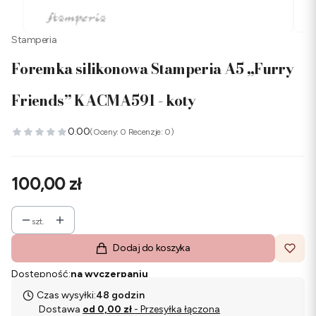
Stamperia
Foremka silikonowa Stamperia A5 „Furry
Friends” KACMA591 - koty
0.00
(Oceny: 0 Recenzje: 0)
Cena
100,00 zł
szt.
Dodaj do koszyka
Dostępność:
na wyczerpaniu
Czas wysyłki:
48 godzin
Dostawa
od 0,00 zł
- Przesyłka łączona