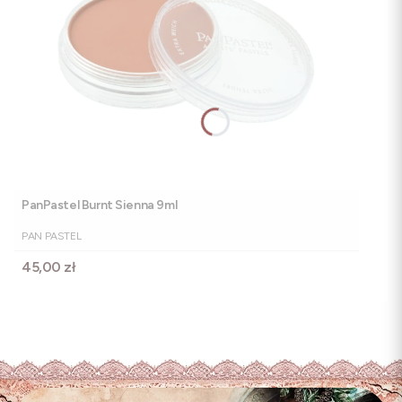
PanPastel Burnt Sienna 9ml
PRODUCENT
PAN PASTEL
Cena
45,00 zł