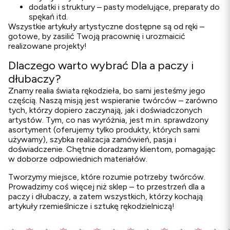
dodatki i struktury – pasty modelujące, preparaty do
spękań itd.
Wszystkie artykuły artystyczne dostępne są od ręki –
gotowe, by zasilić Twoją pracownię i urozmaicić
realizowane projekty!
Dlaczego warto wybrać Dla a paczy i
dłubaczy?
Znamy realia świata rękodzieła, bo sami jesteśmy jego
częścią. Naszą misją jest wspieranie twórców – zarówno
tych, którzy dopiero zaczynają, jak i doświadczonych
artystów. Tym, co nas wyróżnia, jest m.in. sprawdzony
asortyment (oferujemy tylko produkty, których sami
używamy), szybka realizacja zamówień, pasja i
doświadczenie. Chętnie doradzamy klientom, pomagając
w doborze odpowiednich materiałów.
Tworzymy miejsce, które rozumie potrzeby twórców.
Prowadzimy coś więcej niż sklep – to przestrzeń dla a
paczy i dłubaczy, a zatem wszystkich, którzy kochają
artykuły rzemieślnicze i sztukę rękodzielniczą!