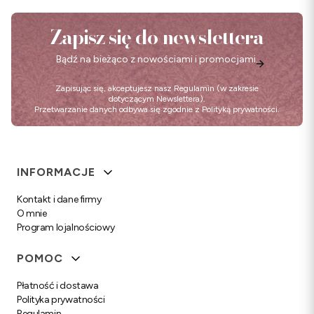
Zapisz się do newslettera
Bądź na bieżąco z nowościami i promocjami.
Zapisując się, akceptujesz nasz
Regulamin
(w zakresie
dotyczącym Newslettera).
Przetwarzanie danych odbywa się zgodnie z
Polityką prywatności
.
Linki w stopce
INFORMACJE
Kontakt i dane firmy
O mnie
Program lojalnościowy
POMOC
Płatność i dostawa
Polityka prywatności
Regulamin