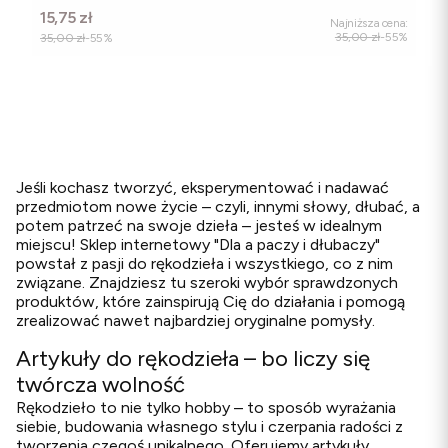
Cena promocyjna
15,75 zł
Najniższa cena:
35,00 zł
-55%
35,00 zł
-55%
Jeśli kochasz tworzyć, eksperymentować i nadawać
przedmiotom nowe życie – czyli, innymi słowy, dłubać, a
potem patrzeć na swoje dzieła – jesteś w idealnym
miejscu! Sklep internetowy "Dla a paczy i dłubaczy"
powstał z pasji do rękodzieła i wszystkiego, co z nim
związane. Znajdziesz tu szeroki wybór sprawdzonych
produktów, które zainspirują Cię do działania i pomogą
zrealizować nawet najbardziej oryginalne pomysły.
Artykuły do rękodzieła – bo liczy się
twórcza wolność
Rękodzieło to nie tylko hobby – to sposób wyrażania
siebie, budowania własnego stylu i czerpania radości z
tworzenia czegoś unikalnego. Oferujemy artykuły