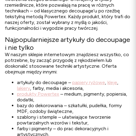
rzemieślnicze, które pozwalają na pracę w różnych
technikach – od klasycznego decoupage’u po rzeźbę
tekstylną metodą Powertex. Każdy produkt, który trafi do
naszej oferty, został wybrany z myślą o jakości,
funkcjonalności i wygodzie pracy twórczej.
Najpopularniejsze artykuły do decoupage
i nie tylko
W naszym sklepie internetowym znajdziesz wszystko, co
potrzebne, by zacząć przygodę z rękodziełem lub
doskonalić stosowane techniki artystyczne. Oferta
obejmuje między innymi:
artykuły do decoupage –
papiery ryżowe
,
kleje
,
lakiery
, farby, media i akcesoria,
produkty Powertex
– medium, pigmenty, popiersia,
dodatki,
bazy do dekorowania – szkatułki, pudełka, formy
MDF, ozdoby świąteczne,
szablony i stemple – ułatwiające tworzenie
powtarzalnych wzorów i tekstur,
farby i pigmenty – do prac dekoracyjnych i
artystycznych,