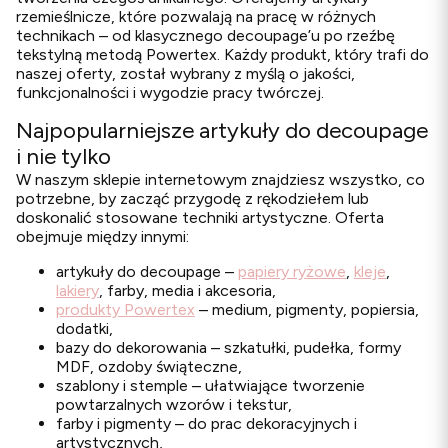
rzemieślnicze, które pozwalają na pracę w różnych
technikach – od klasycznego decoupage’u po rzeźbę
tekstylną metodą Powertex. Każdy produkt, który trafi do
naszej oferty, został wybrany z myślą o jakości,
funkcjonalności i wygodzie pracy twórczej.
Najpopularniejsze artykuły do decoupage
i nie tylko
W naszym sklepie internetowym znajdziesz wszystko, co
potrzebne, by zacząć przygodę z rękodziełem lub
doskonalić stosowane techniki artystyczne. Oferta
obejmuje między innymi:
artykuły do decoupage –
papiery ryżowe
,
kleje
,
lakiery
, farby, media i akcesoria,
produkty Powertex
– medium, pigmenty, popiersia,
dodatki,
bazy do dekorowania – szkatułki, pudełka, formy
MDF, ozdoby świąteczne,
szablony i stemple – ułatwiające tworzenie
powtarzalnych wzorów i tekstur,
farby i pigmenty – do prac dekoracyjnych i
artystycznych,