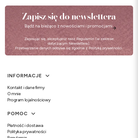
Zapisz się do newslettera
Bądź na bieżąco z nowościami i promocjami.
Zapisując się, akceptujesz nasz
Regulamin
(w zakresie
dotyczącym Newslettera).
Przetwarzanie danych odbywa się zgodnie z
Polityką prywatności
.
Linki w stopce
INFORMACJE
Kontakt i dane firmy
O mnie
Program lojalnościowy
POMOC
Płatność i dostawa
Polityka prywatności
Regulamin