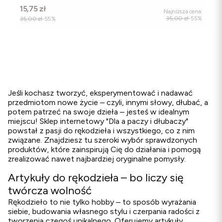
Cena promocyjna
15,75 zł
Najniższa cena:
35,00 zł
-55%
35,00 zł
-55%
Jeśli kochasz tworzyć, eksperymentować i nadawać
przedmiotom nowe życie – czyli, innymi słowy, dłubać, a
potem patrzeć na swoje dzieła – jesteś w idealnym
miejscu! Sklep internetowy "Dla a paczy i dłubaczy"
powstał z pasji do rękodzieła i wszystkiego, co z nim
związane. Znajdziesz tu szeroki wybór sprawdzonych
produktów, które zainspirują Cię do działania i pomogą
zrealizować nawet najbardziej oryginalne pomysły.
Artykuły do rękodzieła – bo liczy się
twórcza wolność
Rękodzieło to nie tylko hobby – to sposób wyrażania
siebie, budowania własnego stylu i czerpania radości z
tworzenia czegoś unikalnego. Oferujemy artykuły