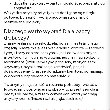
dodatki i struktury – pasty modelujące, preparaty do
spękań itd.
Wszystkie artykuły artystyczne dostępne są od ręki –
gotowe, by zasilić Twoją pracownię i urozmaicić
realizowane projekty!
Dlaczego warto wybrać Dla a paczy i
dłubaczy?
Znamy realia świata rękodzieła, bo sami jesteśmy jego
częścią. Naszą misją jest wspieranie twórców – zarówno
tych, którzy dopiero zaczynają, jak i doświadczonych
artystów. Tym, co nas wyróżnia, jest m.in. sprawdzony
asortyment (oferujemy tylko produkty, których sami
używamy), szybka realizacja zamówień, pasja i
doświadczenie. Chętnie doradzamy klientom, pomagając
w doborze odpowiednich materiałów.
Tworzymy miejsce, które rozumie potrzeby twórców.
Prowadzimy coś więcej niż sklep – to przestrzeń dla a
paczy i dłubaczy, a zatem wszystkich, którzy kochają
artykuły rzemieślnicze i sztukę rękodzielniczą!