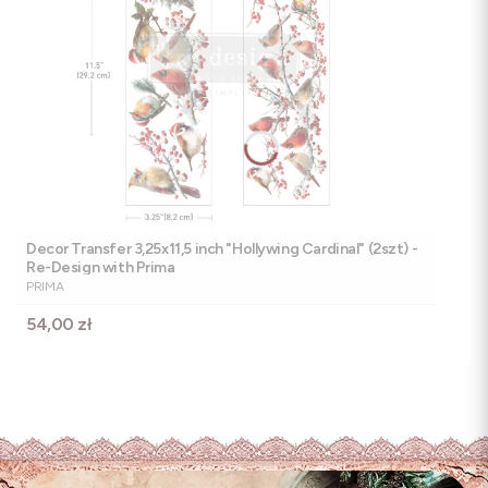
Decor Transfer 3,25x11,5 inch "Hollywing Cardinal" (2szt) -
Re-Design with Prima
PRODUCENT
PRIMA
Cena
54,00 zł